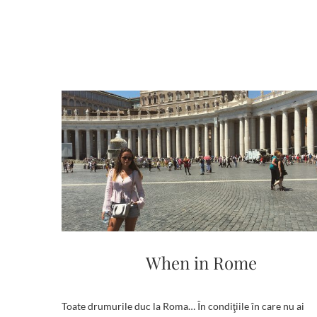
o
o
k
When in Rome
Toate drumurile duc la Roma… În condiţiile în care nu ai