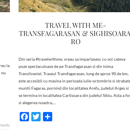
TRAVEL WITH ME-
TRANSFAGARASAN & SIGHISOARA
RO
Din seria #travelwithme, vreau sa impartasesc cu voi cateva
reu la
poze spectaculoase de pe Transfagarasan si din inima
l nu
Transilvaniei. Traseul Transfagarasan, lung de aprox 90 de km,
este accesibil cu masina in perioada iulie-octombrie si strabat
muntii Fagaras, pornind din localitatea Arefu, judetul Arges si
se termina in localitatea Cartisoara din judetul Sibiu. Asta a fo
si alegerea noastra,…
F
T
S
ac
w
h
ments