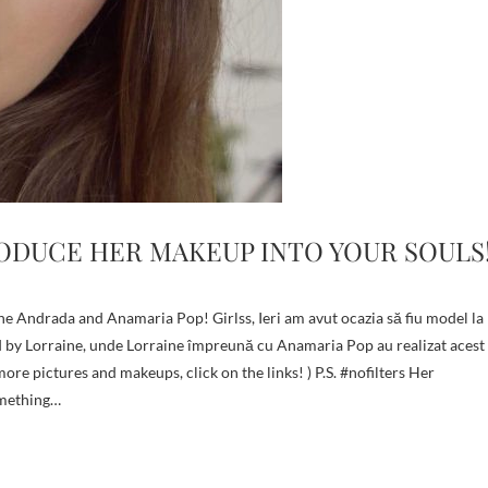
ODUCE HER MAKEUP INTO YOUR SOULS
 by Lorraine, unde Lorraine împreună cu Anamaria Pop au realizat acest
re pictures and makeups, click on the links! ) P.S. #nofilters Her
omething…