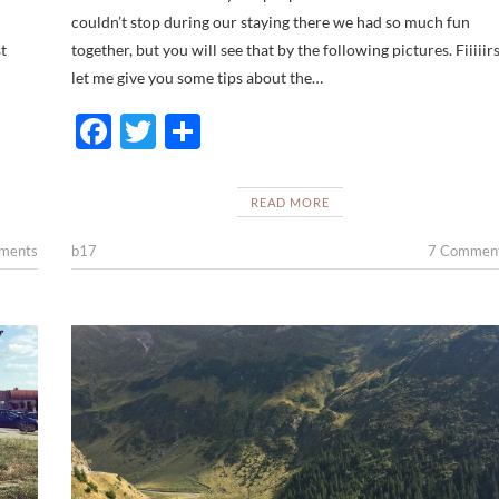
couldn’t stop during our staying there we had so much fun
st
together, but you will see that by the following pictures. Fiiiiirs
let me give you some tips about the…
F
T
S
ac
w
h
e
itt
ar
READ MORE
b
er
e
ments
b17
7 Commen
o
o
k