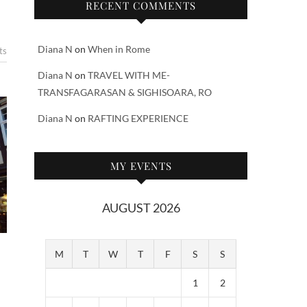
RECENT COMMENTS
Diana N
on
When in Rome
ts
Diana N
on
TRAVEL WITH ME-
TRANSFAGARASAN & SIGHISOARA, RO
Diana N
on
RAFTING EXPERIENCE
MY EVENTS
AUGUST 2026
M
T
W
T
F
S
S
1
2