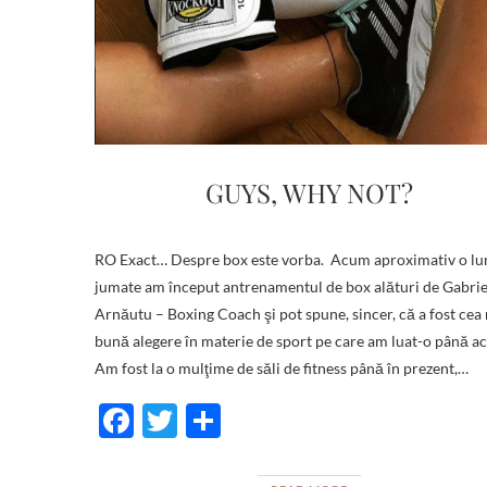
GUYS, WHY NOT?
RO Exact… Despre box este vorba. Acum aproximativ o lu
jumate am început antrenamentul de box alături de Gabrie
Arnăutu – Boxing Coach şi pot spune, sincer, că a fost cea
bună alegere în materie de sport pe care am luat-o până a
Am fost la o mulţime de săli de fitness până în prezent,…
F
T
S
ac
w
h