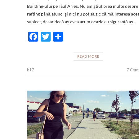
Building-ului pe râul Arieş. Nu am ştiut prea multe despre
rafting până atunci şi nici nu pot să zic că mă interesa ace
subiect, daaar dacă aş avea acum ocazia cu siguranţă aş…
F
T
S
ac
w
h
e
itt
ar
READ MORE
b
er
e
b17
7 Com
o
o
k