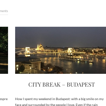
ments
CITY BREAK – BUDAPEST
despre
How I spent my weekend in Budapest: with a big smile on my
m
face and surrounded by the people I love. Even if the rain