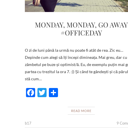
MONDAY, MONDAY, GO AWAY
#OFFICEDAY
O zi de luni până la urmă nu poate fi atât de rea. Zic eu…
Depinde cum alegi să îți începi dimineața. Mai greu, dar cu
zâmbetul pe buze și optimist/ă. Eu, de exemplu puțin mai g
partea cu trezitul la ora 7. :)) Și când te gândești și că păru
stă cum…
F
T
S
ac
w
h
e
itt
ar
READ MORE
b
er
e
b17
9 Com