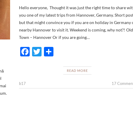
Hello everyone, Thought it was just the right time to share wi
you one of my latest trips from Hannover, Germany. Short post
but that might convince you if you are on holiday in Germany 
nearby Hannover to visit it. Weekend is coming, why not?! Old
Town – Hannover Or if you are going…
F
T
S
ac
w
h
e
itt
ar
nă
READ MORE
b
er
e
l
b17
17 Commen
 mai
o
cum.
o
k