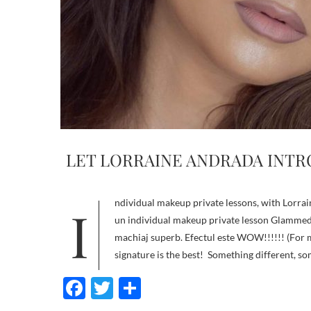
LET LORRAINE ANDRADA INTR
Individual makeup private lessons, with Lorraine Andrada and Anamaria Pop! Girlss, Ieri am avut ocazia să fiu model la
un individual makeup private lesson Glammed
machiaj superb. Efectul este WOW!!!!!! (For mo
signature is the best! Something different, s
F
T
S
ac
w
h