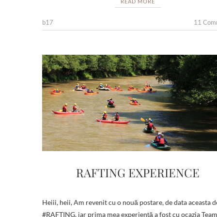
e
itt
ar
READ MORE
b
er
e
b17
11 Com
o
o
k
RAFTING EXPERIENCE
Heiii, heii, Am revenit cu o nouă postare, de data aceasta 
#RAFTING, iar prima mea experienţă a fost cu ocazia Tea