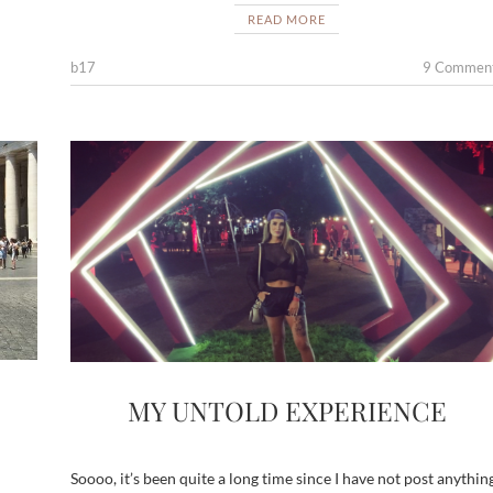
e
itt
ar
READ MORE
b
er
e
b17
9 Commen
o
o
k
MY UNTOLD EXPERIENCE
Soooo, it’s been quite a long time since I have not post anythin