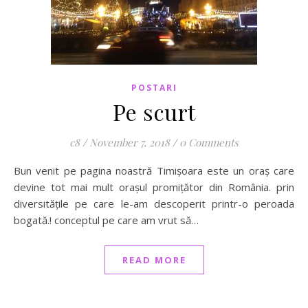
POSTARI
Pe scurt
c8
/
November 7, 2018
/
0 Comments
Bun venit pe pagina noastră Timișoara este un oraș care
devine tot mai mult orașul promițător din România. prin
diversitățile pe care le-am descoperit printr-o peroada
bogată.! conceptul pe care am vrut să…
READ MORE