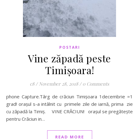
POSTARI
Vine zăpadă peste
Timișoara!
c8
/
November 28, 2018
/
0 Comments
phone Capture.Târg de crăciun Timișoara 1decembrie =1
grad! orașul s-a intâlnit cu primele zile de iarnă, prima zie
cu zăpadă la Timiș. VINE CRĂCIUN! orașul se pregătește
pentru Crăciun in…
READ MORE