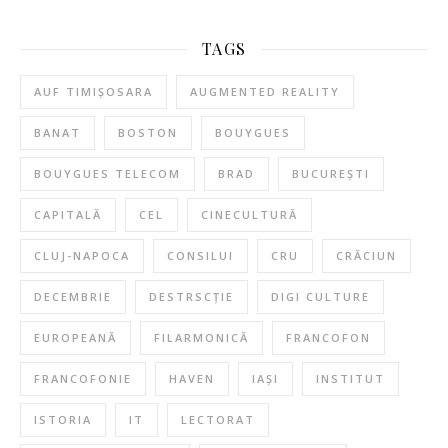
TAGS
AUF TIMIȘOSARA
AUGMENTED REALITY
BANAT
BOSTON
BOUYGUES
BOUYGUES TELECOM
BRAD
BUCUREȘTI
CAPITALĂ
CEL
CINECULTURĂ
CLUJ-NAPOCA
CONSILUI
CRU
CRĂCIUN
DECEMBRIE
DESTRSCȚIE
DIGI CULTURE
EUROPEANĂ
FILARMONICĂ
FRANCOFON
FRANCOFONIE
HAVEN
IAȘI
INSTITUT
ISTORIA
IT
LECTORAT