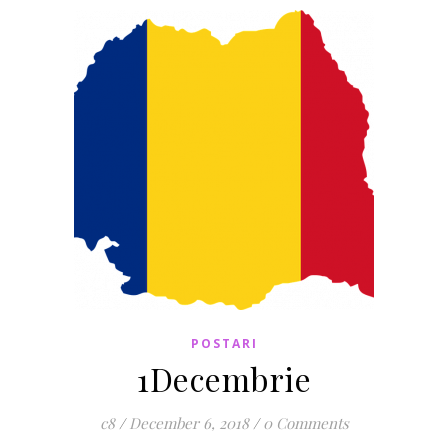
POSTARI
1Decembrie
c8
/
December 6, 2018
/
0 Comments