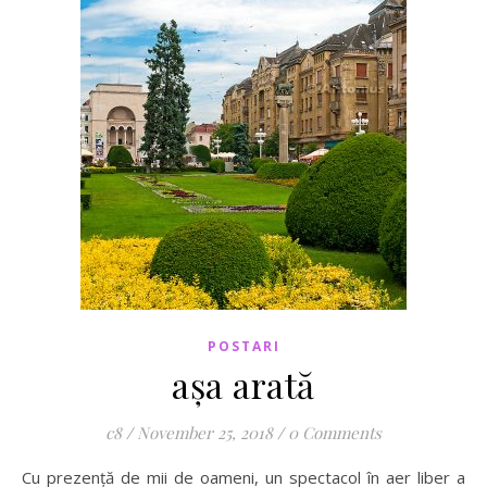
POSTARI
așa arată
c8
/
November 25, 2018
/
0 Comments
Cu prezență de mii de oameni, un spectacol în aer liber a