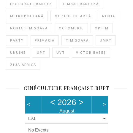
LECTORAT FRANCEZ
LIMBA FRANCEZĂ
MITROPOLTANĂ
MUZEUL DE ARTĂ
NOKIA
NOKIA TIMIȘOARA
OCTOMBRIE
OPTIM
PARTY
PRIMARIA
TIMIȘOARA
UMFT
UNUINE
UPT
UVT
VICTOR BABEȘ
ZIUĂ AFRICĂ
CINÉCULTURE FRANÇAISE BUPT
<
2026
>
<
>
August
List
No Events