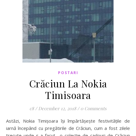
POSTARI
Crăciun La Nokia
Timisoara
c8
/
December 12, 2018
/
0 Comments
Astăzi, Nokia Timișoara își împărtășește festivitățile de
iarnă începând cu pregătirile de Crăciun, cum a fost zilele
trecute unde s-a facut o colecție de cadouri de Crăciun