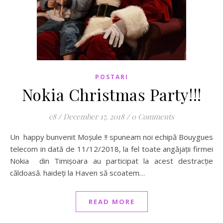
POSTARI
Nokia Christmas Party!!!
c8
/
December 17, 2018
/
0 Comments
Un happy bunvenit Moșule !! spuneam noi echipă Bouygues
telecom in dată de 11/12/2018, la fel toate angăjații firmei
Nokia din Timișoara au participat la acest destracție
căldoasă. haideți la Haven să scoatem…
READ MORE