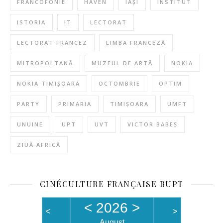
FRANCOFONIE
HAVEN
IAȘI
INSTITUT
ISTORIA
IT
LECTORAT
LECTORAT FRANCEZ
LIMBA FRANCEZĂ
MITROPOLTANĂ
MUZEUL DE ARTĂ
NOKIA
NOKIA TIMIȘOARA
OCTOMBRIE
OPTIM
PARTY
PRIMARIA
TIMIȘOARA
UMFT
UNUINE
UPT
UVT
VICTOR BABEȘ
ZIUĂ AFRICĂ
CINÉCULTURE FRANÇAISE BUPT
<
2026
>
<
>
August