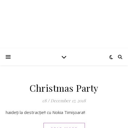
5 ANI !!
Christmas Party
c8
/
December 17, 2018
haideți la destracție!! cu Nokia Timișoara!!