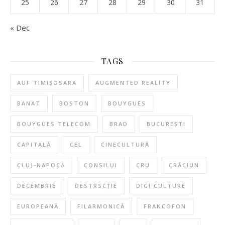
25
26
27
28
29
30
31
« Dec
TAGS
AUF TIMIȘOSARA
AUGMENTED REALITY
BANAT
BOSTON
BOUYGUES
BOUYGUES TELECOM
BRAD
BUCUREȘTI
CAPITALĂ
CEL
CINECULTURĂ
CLUJ-NAPOCA
CONSILUI
CRU
CRĂCIUN
DECEMBRIE
DESTRSCȚIE
DIGI CULTURE
EUROPEANĂ
FILARMONICĂ
FRANCOFON