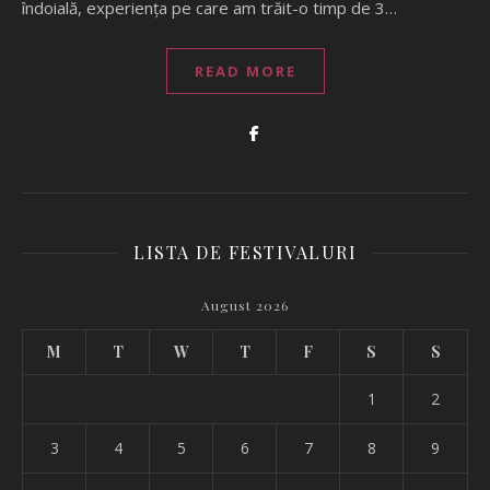
îndoială, experiența pe care am trăit-o timp de 3…
READ MORE
LISTA DE FESTIVALURI
August 2026
M
T
W
T
F
S
S
1
2
3
4
5
6
7
8
9