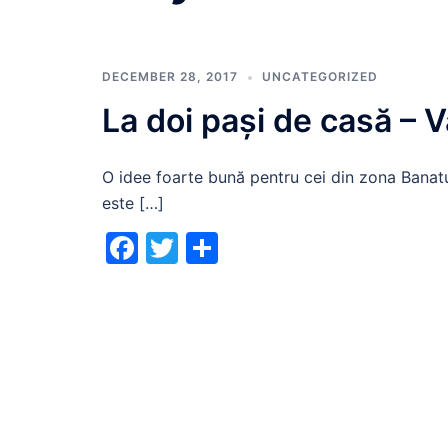
DECEMBER 28, 2017
UNCATEGORIZED
La doi pași de casă – V
O idee foarte bună pentru cei din zona Banatulu
este […]
Facebook
Twitter
Share