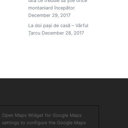
iată ce trebuie să știe orice
montaniard începător
December 29, 2017
La doi pași de casă – Vârful
Țarcu
December 28, 2017
Open Maps Widget for Google Maps
settings to configure the Google Maps