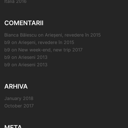
Italia 2016
COMENTARII
Bianca Bălescu
on
Arieșeni, revedere în 2015
b9
on
Arieșeni, revedere în 2015
b9
on
New week-end, new trip 2017
b9
on
Arieseni 2013
b9
on
Arieseni 2013
ARHIVA
January 2018
October 2017
META