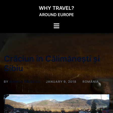
WHY TRAVEL?
AROUND EUROPE
Crăciun în Călimănești și
Sibiu
BY
BIANCA BĂLESCU
JANUARY 9, 2018
ROMÂNIA