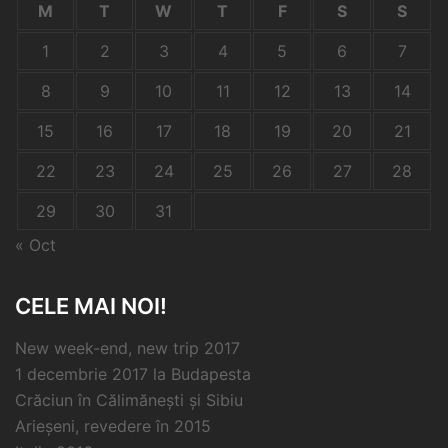
M
T
W
T
F
S
S
1
2
3
4
5
6
7
8
9
10
11
12
13
14
15
16
17
18
19
20
21
22
23
24
25
26
27
28
29
30
31
« Oct
CELE MAI NOI!
New week-end, new trip 2017
1 decembrie 2017 la Budapesta
Crăciun în Călimănești și Sibiu
Arieșeni, revedere în 2015