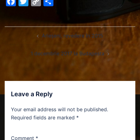
Facebook
Twitter
Copy
Share
Link
Arieșeni, revedere în 2015
1 decembrie 2017 la Budapesta
Leave a Reply
Your email address will not be published.
Required fields are marked
*
Comment
*