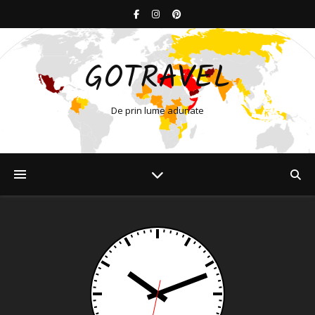
GOTRAVEL
De prin lume adunate