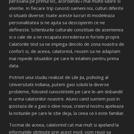
persoana pe primul loc, acordandu-i mai multe iubire si
atentie. In fiecare trip cunosti oameni noi, culturi diferite
si situatii diverse; toate aceste lucruri iti modeleaza
personalitatea si ne ajuta sa descoperim ce ne
defineste. Schimburile culturale constituie de asemenea
si o cale de a ne recapata increderea in fortele proprii.
Calatoriile tind sa ne impinga dincolo de zona noastra de
confort si, de aceea, calatorind, reusim sa ne adaptam
mai repede situatiilor pe care le intalnim pentru prima
data.
Potrivit unui studiu realizat de Lile Jia, psiholog al
Universitatii Indiana, putem gasi solutii la diverse
probleme, folosind cunostintele pe care le-am dobandit
in urma calatoriilor noastre. Atunci cand suntem pusi in
ipostaza de a gasi o idee noua, creierul nostru apeleaza
la notiunile pe care le stie deja, la ceea ce ii este familiar.
Tocmai de aceea, calatorind cat mai mult si apeland la
informatiile obtinute prin acest mod, vom reusi sa