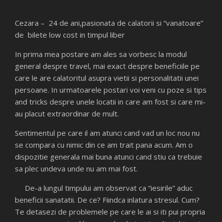
​Cezara – 24 de ani,pasionata de calatorii si “vanatoare”
de bilete low cost in timpul liber
In prima mea postare am ales sa vorbesc la modul
general despre travel, mai exact despre beneficiile pe
care le are calatoritul asupra vietii si personalitatii unei
persoane. In urmatoarele postari voi veni cu poze si tips
and tricks despre unele locatii in care am fost si care mi-
au placut extraordinar de mult.
Sentimentul pe care il am atunci cand vad un loc nou nu
se compara cu nimic din ce am trait pana acum. Am o
dispozitie generala mai buna atunci cand stiu ca trebuie
sa plec undeva unde nu am mai fost.
De-a lungul timpului am observat ca “iesirile” aduc
beneficii sanatatii. De ce? Fiindca inlatura stresul. Cum?
Te detasezi de problemele pe care le ai si iti pui propria