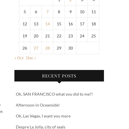
5
6
7
8
9
10
11
12
13
14
15
16
17
18
19
20
21
22
23
24
25
26
27
28
29
30
« Oct
Dec »
RECENT POSTS
Oh, SAN FRANCISCO what you did to me?!
ă
Afternoon in Oceanside!
un
Oh, Las Vegas, I want you more
Despre La Jolla, city of seals