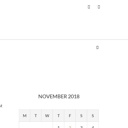
NOVEMBER 2018
st
M
T
W
T
F
S
S
1
2
3
4