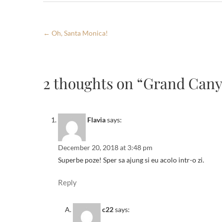
o
t
A
o
p
←
Oh, Santa Monica!
k
p
2 thoughts on “Grand Cany
Flavia
says:
December 20, 2018 at 3:48 pm
Superbe poze! Sper sa ajung si eu acolo intr-o zi.
Reply
c22
says: