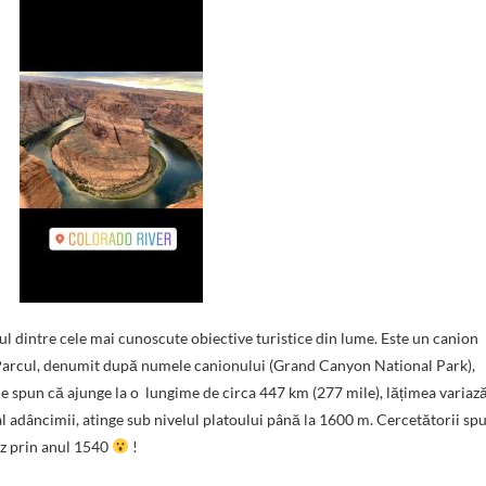
ul dintre cele mai cunoscute obiective turistice din lume. Este un canion
o. Parcul, denumit după numele canionului (Grand Canyon National Park),
ile spun că ajunge la o lungime de circa 447 km (277 mile), lățimea variaz
al adâncimii, atinge sub nivelul platoului până la 1600 m. Cercetătorii sp
ez prin anul 1540
!