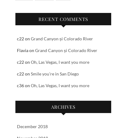
RECENT COMMENTS
c22
on
Grand Canyon și Colorado River
Flavia
on
Grand Canyon și Colorado River
c22
on
Oh, Las Vegas, I want you more
c22
on
Smile you’re in San Diego
c36
on
Oh, Las Vegas, I want you more
ARCHIVES
December 2018