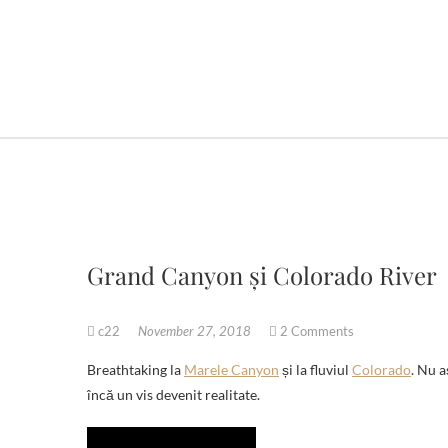
Grand Canyon și Colorado River
c22
November 27, 2018
2 Comments
Breathtaking la
Marele Canyon
și la fluviul
Colorado
. Nu a
încă un vis devenit realitate.