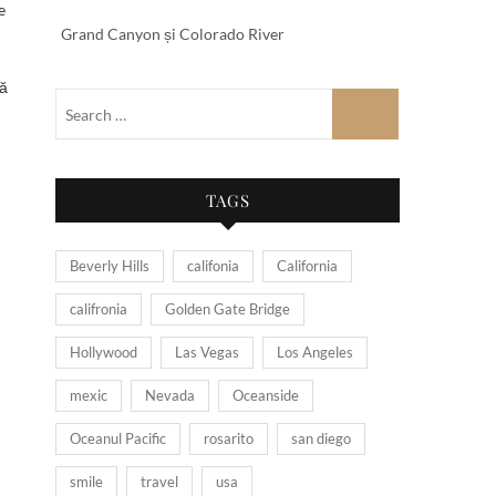
e
Grand Canyon și Colorado River
să
TAGS
Beverly Hills
califonia
California
califronia
Golden Gate Bridge
Hollywood
Las Vegas
Los Angeles
mexic
Nevada
Oceanside
Oceanul Pacific
rosarito
san diego
smile
travel
usa