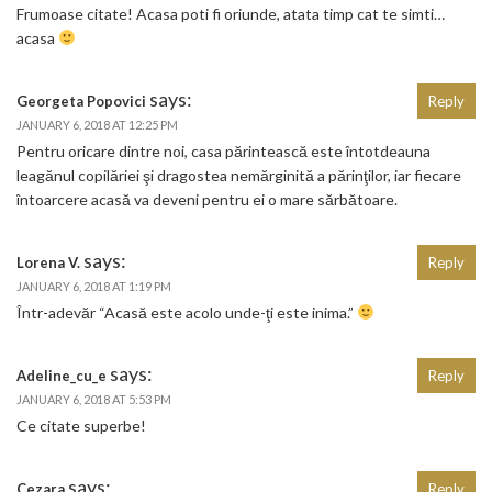
Frumoase citate! Acasa poti fi oriunde, atata timp cat te simti…
acasa
says:
Georgeta Popovici
Reply
JANUARY 6, 2018 AT 12:25 PM
Pentru oricare dintre noi, casa părintească este întotdeauna
leagănul copilăriei şi dragostea nemărginită a părinţilor, iar fiecare
întoarcere acasă va deveni pentru ei o mare sărbătoare.
says:
Lorena V.
Reply
JANUARY 6, 2018 AT 1:19 PM
Într-adevăr “Acasă este acolo unde-ţi este inima.”
says:
Adeline_cu_e
Reply
JANUARY 6, 2018 AT 5:53 PM
Ce citate superbe!
says:
Cezara
Reply