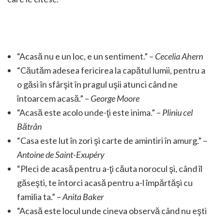
“Acasă nu e un loc, e un sentiment.” –
Cecelia Ahern
“Căutăm adesea fericirea la capătul lumii, pentru a
o găsi în sfârşit în pragul uşii atunci când ne
întoarcem acasă.” –
George Moore
“Acasă este acolo unde-ţi este inima.” –
Pliniu cel
Bătrân
“Casa este lut în zori şi carte de amintiri în amurg.” –
Antoine de Saint-Exupéry
“Pleci de acasă pentru a-ţi căuta norocul şi, când îl
găseşti, te întorci acasă pentru a-l împărtăşi cu
familia ta.” –
Anita Baker
“Acasă este locul unde cineva observă când nu eşti