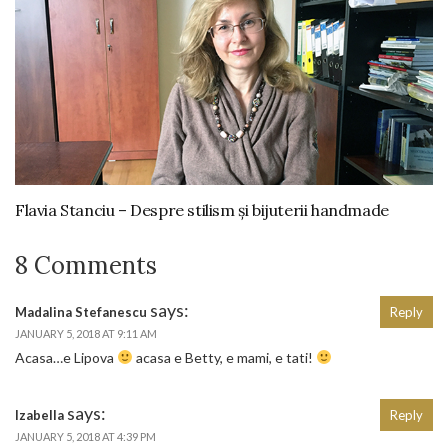
Flavia Stanciu – Despre stilism și bijuterii handmade
8 Comments
says:
Madalina Stefanescu
Reply
JANUARY 5, 2018 AT 9:11 AM
Acasa…e Lipova
acasa e Betty, e mami, e tati!
says:
Izabella
Reply
JANUARY 5, 2018 AT 4:39 PM