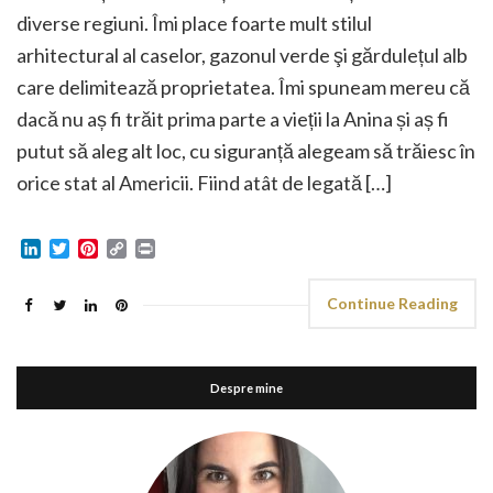
diverse regiuni. Îmi place foarte mult stilul
arhitectural al caselor, gazonul verde şi gărdulețul alb
care delimitează proprietatea. Îmi spuneam mereu că
dacă nu aș fi trăit prima parte a vieții la Anina și aș fi
putut să aleg alt loc, cu siguranță alegeam să trăiesc în
orice stat al Americii. Fiind atât de legată […]
LinkedIn
Twitter
Pinterest
Copy
Print
Link
Continue Reading
Despre mine