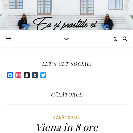
LET’S GET SOCIAL!
Facebook
Instagram
Snapchat
Tumblr
Twitter
CĂLĂTORUL
CĂLĂTORUL
Viena în 8 ore