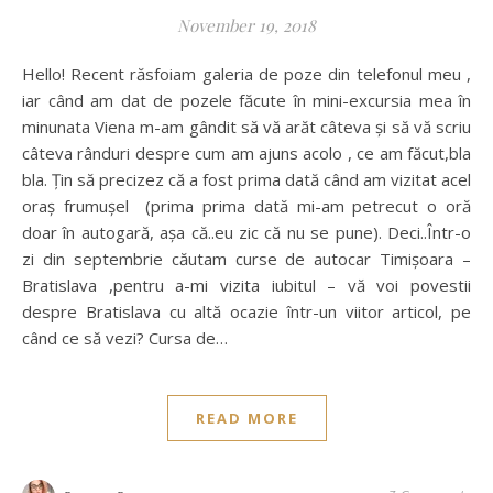
November 19, 2018
Hello! Recent răsfoiam galeria de poze din telefonul meu ,
iar când am dat de pozele făcute în mini-excursia mea în
minunata Viena m-am gândit să vă arăt câteva și să vă scriu
câteva rânduri despre cum am ajuns acolo , ce am făcut,bla
bla. Țin să precizez că a fost prima dată când am vizitat acel
oraș frumușel (prima prima dată mi-am petrecut o oră
doar în autogară, așa că..eu zic că nu se pune). Deci..Într-o
zi din septembrie căutam curse de autocar Timișoara –
Bratislava ,pentru a-mi vizita iubitul – vă voi povestii
despre Bratislava cu altă ocazie într-un viitor articol, pe
când ce să vezi? Cursa de…
READ MORE