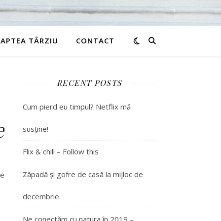
APTEA TÂRZIU
CONTACT
RECENT POSTS
Cum pierd eu timpul? Netflix mă
e
susține!
Flix & chill – Follow this
Zăpadă și gofre de casă la mijloc de
de
decembrie.
Ne conectăm cu natura în 2019 –