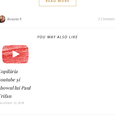
READ MORE
3 Commen
Roxana P.
YOU MAY ALSO LIKE
opilăria
outube și
howul lui Paul
rifan
ecember 12, 2018