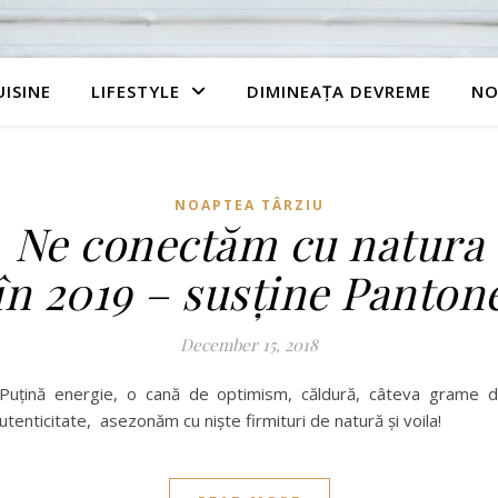
UISINE
LIFESTYLE
DIMINEAȚA DEVREME
NO
NOAPTEA TÂRZIU
Ne conectăm cu natura
în 2019 – susține Panton
December 15, 2018
uțină energie, o cană de optimism, căldură, câteva grame 
utenticitate, asezonăm cu niște firmituri de natură și voila!