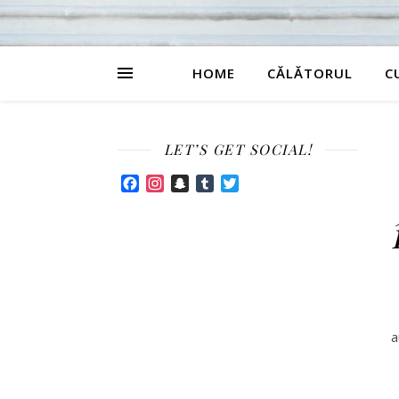
HOME
CĂLĂTORUL
C
LET’S GET SOCIAL!
Facebook
Instagram
Snapchat
Tumblr
Twitter
P
a