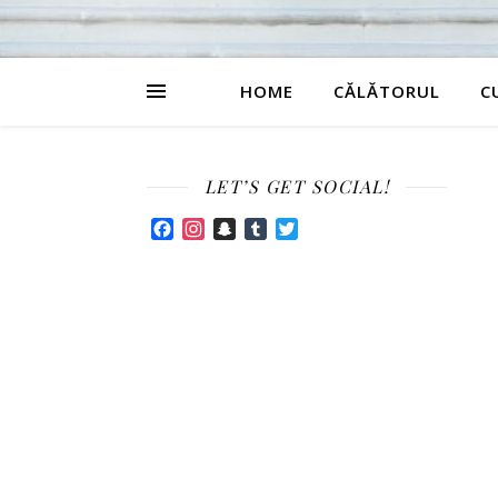
HOME
CĂLĂTORUL
C
LET’S GET SOCIAL!
Facebook
Instagram
Snapchat
Tumblr
Twitter