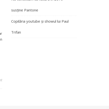
susține Pantone
Copilăria youtube și showul lui Paul
Trifan
ar
in
nt