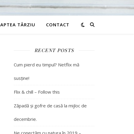
APTEA TÂRZIU
CONTACT
RECENT POSTS
Cum pierd eu timpul? Netflix mă
susține!
Flix & chill – Follow this
Zăpadă și gofre de casă la mijloc de
decembrie.
Ne conectăm cu natura în 2019 –