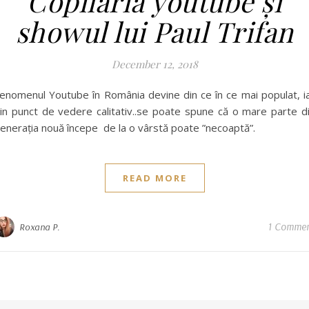
Copilăria youtube și
showul lui Paul Trifan
December 12, 2018
enomenul Youtube în România devine din ce în ce mai populat, i
in punct de vedere calitativ..se poate spune că o mare parte d
enerația nouă începe de la o vârstă poate ”necoaptă”.
READ MORE
1 Comme
Roxana P.