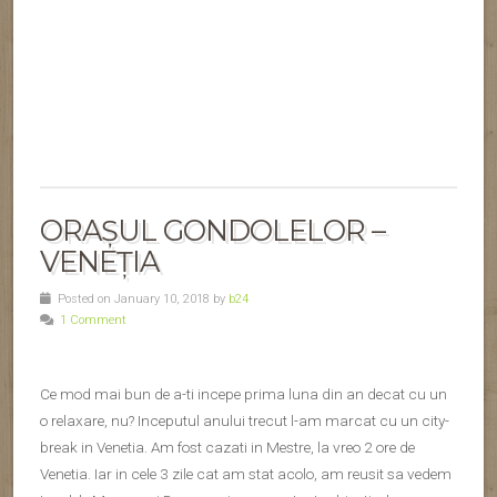
Venetia. Iar in cele 3 zile cat am stat acolo, am reusit sa vedem
Insulele Murano si Burano, si aproape toate obiectivele
importante din Venetia.
Fiind plina iarna, aveam putine emotii, gandindu-ma ca frigul
ne va impiedica putin sa ne realizam traseul dorit, insa, nu a
fost deloc asa. Acum, nici nu cred ca puteam sa nimeresc o
perioada mai buna in care sa vizitez Venetia, decat Ianuarie. Si
chiar ma bucur ca nu ne-am dus vara, cand e plin de turisti si
apa incepe sa miroase putin, din ce am auzit.
Venetia in ianuarie e spendida. Iar vremea a tinut cu noi. A fost
fix tipul acela de clima, care imi da mie o stare de spirit buna si
iti poate oferi posibilitatea de a te plimba cat doresti. Ceva mai
rece a fost cand ne-am intors cu water bus-ul de la Murano,
pentru ca se innoptase si incepea sa fie mai frig.