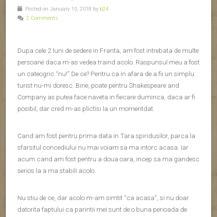
Posted on January 10, 2018 by
b24
2 Comments
Dupa cele 2 luni de sedere in Franta, am fost intrebata de multe
persoane daca m-as vedea traind acolo. Raspunsul meu a fost
un cateogric “nu!” De ce? Pentru ca in afara de a fii un simplu
turist nu-mi doresc. Bine, poate pentru Shakespeare and
Company as putea face naveta in fiecare duminca, daca ar fi
posibil, dar cred m-as plictisi la un momentdat.
Cand am fost pentru prima data in Tara spiridusilor, parca la
sfarsitul concediului nu mai voiam sa ma intorc acasa. Iar
acum cand am fost pentru a doua oara, incep sa ma gandesc
serios la a ma stabili acolo.
Nu stiu de ce, dar acolo m-am simtit “ca acasa”, si nu doar
datorita faptului ca parintii mei sunt de o buna perioada de