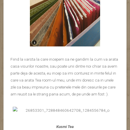
Fiind la varsta la care incepem sa ne gandim la cum va arata
casa visurilor noastre, sau poate unii dintre noi chiar sa avem
parte deja de acesta, eu incep sa imi conturez in minte felul in
care va arata Tea room-ul meu, unde imi doresc ca in unele
zile sa beau impreuna cu prietenele mele din ceaiurile pe care
am reusit sa le strang pana acum, de pe unde am fost :).
Kusmi Tea