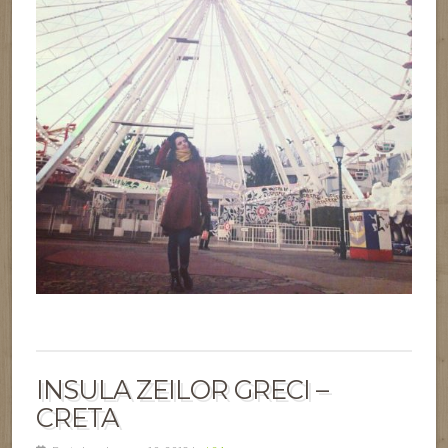
CRETA
Posted on January 10, 2018 by
b24
3 Comments
Nu sunt o adoratoare a mării deloc. Poate chiar din cauza asta
timp de 7 zile cat am stat pe insula zeilor, am cautat toti muntii
posibili din zona, pe care ii puteam vizita (chiar si pe cei care
nu ii puteam vizita)