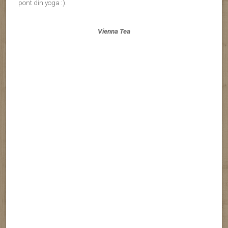
ORAȘUL GONDOLELOR –
VENEȚIA
Posted on January 10, 2018 by
b24
1 Comment
Ce mod mai bun de a-ti incepe prima luna din an decat cu un
o relaxare, nu? Inceputul anului trecut l-am marcat cu un city-
break in Venetia. Am fost cazati in Mestre, la vreo 2 ore de