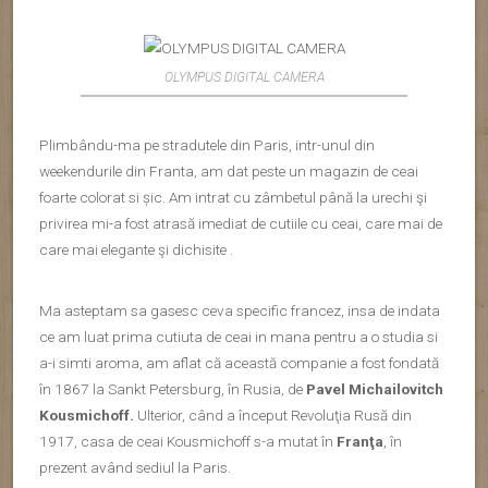
OLYMPUS DIGITAL CAMERA
Plimbându-ma pe stradutele din Paris, intr-unul din
weekendurile din Franta, am dat peste un magazin de ceai
foarte colorat si șic. Am intrat cu zâmbetul până la urechi şi
privirea mi-a fost atrasă imediat de cutiile cu ceai, care mai de
care mai elegante şi dichisite .
Ma asteptam sa gasesc ceva specific francez, insa de indata
ce am luat prima cutiuta de ceai in mana pentru a o studia si
a-i simti aroma, am aflat că această companie a fost fondată
în 1867 la Sankt Petersburg, în Rusia, de
Pavel Michailovitch
Kousmichoff.
Ulterior, când a început Revoluţia Rusă din
1917, casa de ceai Kousmichoff s-a mutat în
Franţa
, în
prezent având sediul la Paris.