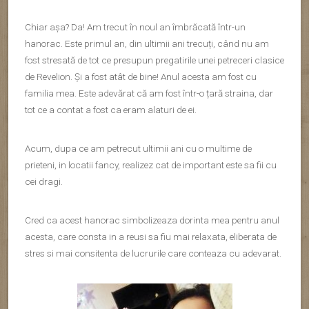
Chiar așa? Da! Am trecut în noul an îmbrăcată într-un
hanorac. Este primul an, din ultimii ani trecuți, când nu am
fost stresată de tot ce presupun pregatirile unei petreceri clasice
de Revelion. Și a fost atât de bine! Anul acesta am fost cu
familia mea. Este adevărat că am fost într-o țară straina, dar
tot ce a contat a fost ca eram alaturi de ei.
Acum, dupa ce am petrecut ultimii ani cu o multime de
prieteni, in locatii fancy, realizez cat de important este sa fii cu
cei dragi.
Cred ca acest hanorac simbolizeaza dorinta mea pentru anul
acesta, care consta in a reusi sa fiu mai relaxata, eliberata de
stres si mai consitenta de lucrurile care conteaza cu adevarat.