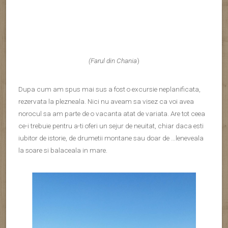
Balos
Beach este prezenta de cativa ani in topul celor mai
frumoase plaje din Europa. Merita vazuta pentru salbaticia ei,
care nu stiu cat mai rezista.