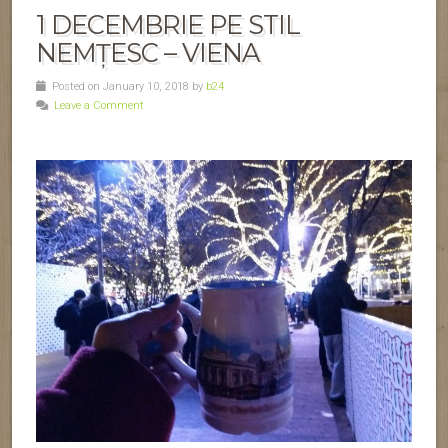
Va aduceti aminte de toata agitatia aceea care se creeaza inca
din prima zi a lunii decembrie? Anul acesta de 1 decembrie,
impreuna cu cea mai buna prietena a mea am plecat la Viena.
Mai fusesem acolo acum aproximativ 4 ani si am promis ca
ne vom intoarce. Deci, ce ocazie mai buna de a te intoarce la
Viena, decat perioada Craciunului? Prietena mea fiind o
Christmas Crazy, nici nu a stat pe ganduri cand i-am propus.
A fost extrem de frig, mai ales in gradinile Palatului
Schönbrunn, dar seara ne-am incalzit cu vin fiert de la Targul
de Craciun.