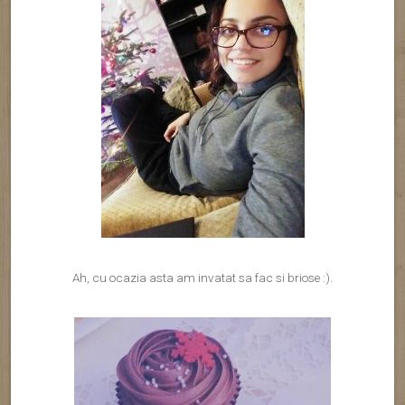
Ah, cu ocazia asta am invatat sa fac si briose :).