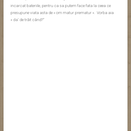
(Farul din Chania
)
Dupa cum am spus mai sus a fost o excursie neplanificata,
rezervata la plezneala. Nici nu aveam sa visez ca voi avea
norocul sa am parte de o vacanta atat de variata. Are tot ceea
ce-i trebuie pentru a-ti oferi un sejur de neuitat, chiar daca esti
iubitor de istorie, de drumetii montane sau doar de …leneveala
la soare si balaceala in mare.