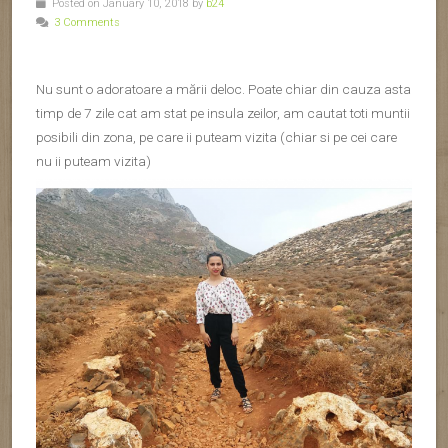
Dar, ne-am dus la mare. Si nu mi-a parut rau deloc ! Asa mări
să tot vezi și să te tot scalzi în ele.
Cand ne-am rezervat vacanța eram oarecum scpetică și
sincer fără prea mare chef de aventură. Îmi amintesc că eram
în timpul unui curs, la facultate, cand un prieten m-a sunat și
mi-a spus: “hai repede să rezervăm, că o pierdem’’. Putin
imbufnata ca ma deranjase in timp ce ma chinuiam sa lucrez
la un proiect, mi-am gasit timp, (intr-un moment de neatentie
al domnului profesor) sa dau cateva click-uri rapizi si sa fac
rezervarea.
P.S. : Domnilor profesori, atunci cand ne descoperiti ca nu va
ascultam cu atentia pe care ar trebui sa vi-o cuvenim, sa stiti