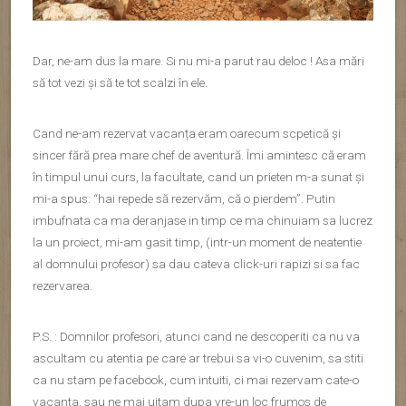
ca nu stam pe facebook, cum intuiti, ci mai rezervam cate-o
vacanta, sau ne mai uitam dupa vre-un loc frumos de
incarcat bateriile, pentru ca sa putem face fata la ceea ce
presupune viata asta de « om matur prematur ». Vorba aia
« da’ de trăit când?”