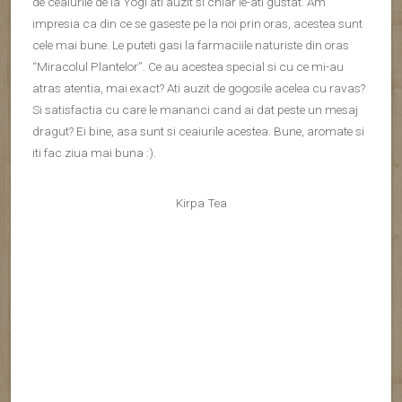
de ceaiurile de la Yogi ati auzit si chiar le-ati gustat. Am
impresia ca din ce se gaseste pe la noi prin oras, acestea sunt
cele mai bune. Le puteti gasi la farmaciile naturiste din oras
“Miracolul Plantelor”. Ce au acestea special si cu ce mi-au
atras atentia, mai exact? Ati auzit de gogosile acelea cu ravas?
Si satisfactia cu care le mananci cand ai dat peste un mesaj
dragut? Ei bine, asa sunt si ceaiurile acestea. Bune, aromate si
iti fac ziua mai buna :).
Kirpa Tea
L-am luat din Mestre, Italia si mi se pare ca este asemanator
cu cel de la Yogi.
Kirpa
inseamna
binecuvântare
in traditia
Yoga. Intr-una din zile, servindu-i un astfel de ceai unei colege,
aceasta s-a uitat atenta pe cutie si m-a intrebat: “Trebuie sa
stau ca chinezii cand beau ceaiul asta?”. Fiind inspirat dupa o