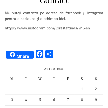
Mă puteți contacta pe adresa de facebook și intagram
pentru a socializa și a schimba idei.
https://www.instagram.com/lorestefanas/?hl=en
Facebook
Share
Share
August 2026
M
T
W
T
F
S
S
1
2
3
4
5
6
7
8
9