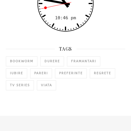
TAGS
BOOKWORM
DURERE
FRAMANTARI
IUBIRE
PARERI
PREFERINTE
REGRETE
TV SERIES
VIATA