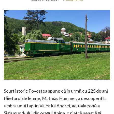
Scurt istoric Povestea spune că în urmă cu 225 de ani
tăietorul de lemne, Mathias Hammer, a descoperit la
umbra unui fag, în Valea lui Andrei, actuala zonă a
Sigismund-ului din oraşul Anina, o piatră neagră şi