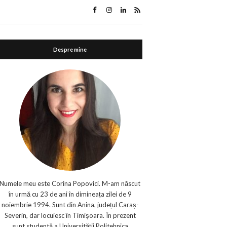
Despre mine
Numele meu este Corina Popovici. M-am născut
în urmă cu 23 de ani în dimineața zilei de 9
noiembrie 1994. Sunt din Anina, județul Caraș-
Severin, dar locuiesc în Timișoara. În prezent
sunt studentă a Universității Politehnica