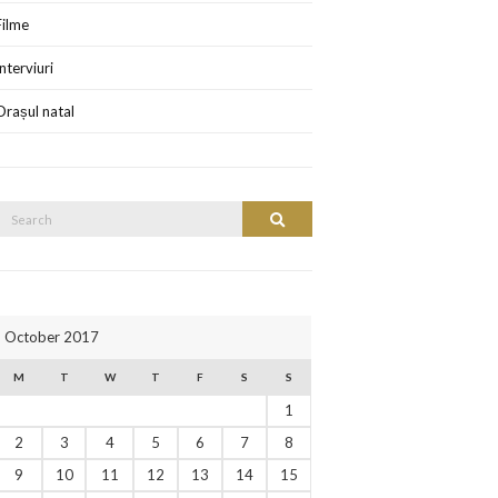
Filme
Interviuri
Orașul natal
October 2017
M
T
W
T
F
S
S
1
2
3
4
5
6
7
8
9
10
11
12
13
14
15