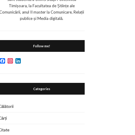
Timișoara, la Facultatea de Științe ale
Comunicării, anul II master la Comunicare, Relații
publice și Media digitală.
Follow me!
Facebook
Instagram
LinkedIn
Categories
Călătorii
Cărți
Citate