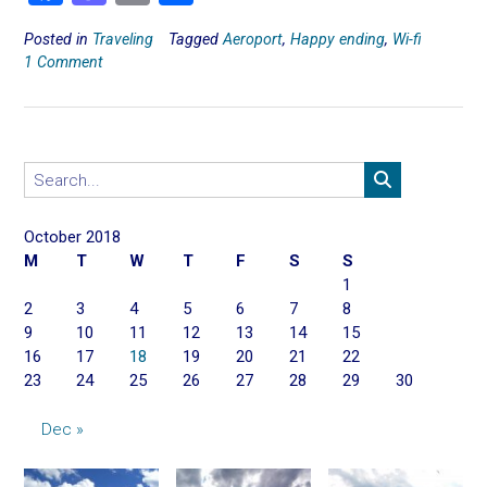
a
a
m
h
Posted in
Traveling
Tagged
Aeroport
,
Happy ending
,
Wi-fi
ce
st
ai
ar
1 Comment
b
o
l
e
o
d
ok
o
n
October 2018
M
T
W
T
F
S
S
1
2
3
4
5
6
7
8
9
10
11
12
13
14
15
16
17
18
19
20
21
22
23
24
25
26
27
28
29
30
Dec »