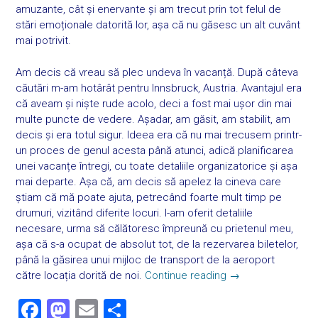
amuzante, cât și enervante și am trecut prin tot felul de
stări emoționale datorită lor, așa că nu găsesc un alt cuvânt
mai potrivit.
Am decis că vreau să plec undeva în vacanță. După câteva
căutări m-am hotârât pentru Innsbruck, Austria. Avantajul era
că aveam și niște rude acolo, deci a fost mai ușor din mai
multe puncte de vedere. Așadar, am găsit, am stabilit, am
decis și era totul sigur. Ideea era că nu mai trecusem printr-
un proces de genul acesta până atunci, adică planificarea
unei vacanțe întregi, cu toate detaliile organizatorice și așa
mai departe. Așa că, am decis să apelez la cineva care
știam că mă poate ajuta, petrecând foarte mult timp pe
drumuri, vizitând diferite locuri. I-am oferit detaliile
necesare, urma să călătoresc împreună cu prietenul meu,
așa că s-a ocupat de absolut tot, de la rezervarea biletelor,
până la găsirea unui mijloc de transport de la aeroport
către locația dorită de noi.
Continue reading
→
F
M
E
S