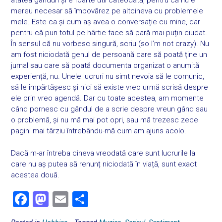
atâtea gânduri și e foarte util câteodată, pentru că nu e
mereu necesar să împovărez pe altcineva cu problemele
mele. Este ca și cum aș avea o conversație cu mine, dar
pentru că pun totul pe hârtie face să pară mai puțin ciudat.
În sensul că nu vorbesc singură, scriu (so I’m not crazy). Nu
am fost niciodată genul de persoană care să poată ține un
jurnal sau care să poată documenta organizat o anumită
experiență, nu. Unele lucruri nu simt nevoia să le comunic,
să le împărtășesc și nici să existe vreo urmă scrisă despre
ele prin vreo agendă. Dar cu toate acestea, am momente
când pornesc cu gândul de a scrie despre vreun gând sau
o problemă, și nu mă mai pot opri, sau mă trezesc zece
pagini mai târziu întrebându-mă cum am ajuns acolo.
Dacă m-ar întreba cineva vreodată care sunt lucrurile la
care nu aș putea să renunț niciodată în viață, sunt exact
acestea două.
F
M
E
S
a
a
m
h