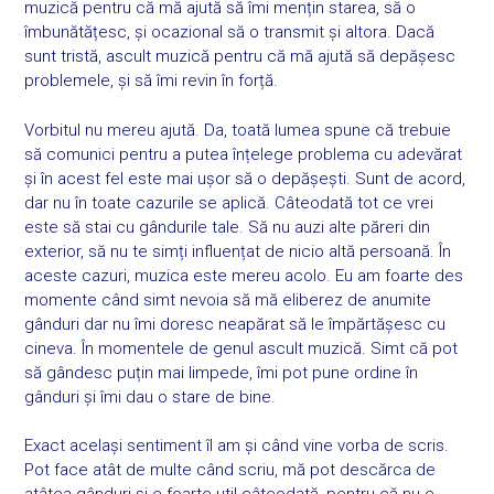
muzică pentru că mă ajută să îmi mențin starea, să o
îmbunătățesc, și ocazional să o transmit și altora. Dacă
sunt tristă, ascult muzică pentru că mă ajută să depășesc
problemele, și să îmi revin în forță.
Vorbitul nu mereu ajută. Da, toată lumea spune că trebuie
să comunici pentru a putea înțelege problema cu adevărat
și în acest fel este mai ușor să o depășești. Sunt de acord,
dar nu în toate cazurile se aplică. Câteodată tot ce vrei
este să stai cu gândurile tale. Să nu auzi alte păreri din
exterior, să nu te simți influențat de nicio altă persoană. În
aceste cazuri, muzica este mereu acolo. Eu am foarte des
momente când simt nevoia să mă eliberez de anumite
gânduri dar nu îmi doresc neapărat să le împărtășesc cu
cineva. În momentele de genul ascult muzică. Simt că pot
să gândesc puțin mai limpede, îmi pot pune ordine în
gânduri și îmi dau o stare de bine.
Exact același sentiment îl am și când vine vorba de scris.
Pot face atât de multe când scriu, mă pot descărca de