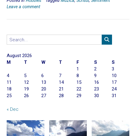
Posted in
Hobbies
Tagged
Muzica
,
Scrisul
,
Sentiment
ce
st
ai
ar
Leave a comment
b
o
l
e
o
d
ok
o
n
August 2026
M
T
W
T
F
S
S
1
2
3
4
5
6
7
8
9
10
11
12
13
14
15
16
17
18
19
20
21
22
23
24
25
26
27
28
29
30
31
« Dec