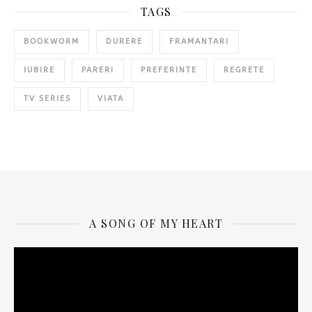
TAGS
BOOKWORM
DURERE
FRAMANTARI
IUBIRE
PARERI
PREFERINTE
REGRETE
TV SERIES
VIATA
A SONG OF MY HEART
Video
Player