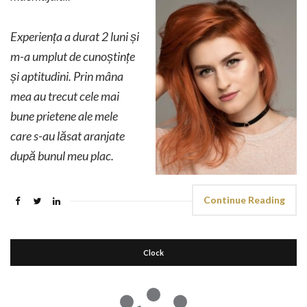
Experiența a durat 2 luni și
m-a umplut de cunoștințe
și aptitudini. Prin mâna
mea au trecut cele mai
bune prietene ale mele
care s-au lăsat aranjate
după bunul meu plac.
Continue Reading
Clock