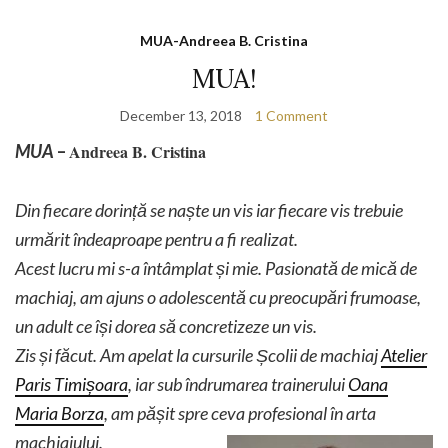
MUA-Andreea B. Cristina
MUA!
December 13, 2018
1 Comment
MUA
–
Andreea B. Cristina
Din fiecare dorință se naște un vis iar fiecare vis trebuie
urmărit îndeaproape pentru a fi realizat.
Acest lucru mi s-a întâmplat și mie. Pasionată de mică de
machiaj, am ajuns o adolescentă cu preocupări frumoase,
un adult ce își dorea să concretizeze un vis.
Zis și făcut. Am apelat la cursurile Școlii de machiaj
Atelier
Paris Timișoara
, iar sub îndrumarea trainerului
Oana
Maria Borza
, am pășit spre ceva profesional în arta
machiajului.