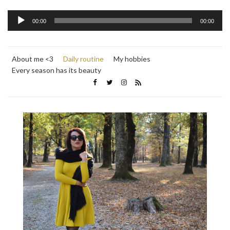
Audio
00:00
00:00
Player
About me <3
Daily routine
My hobbies
Every season has its beauty