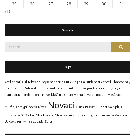
25
26
27
28
29
30
31
« Dec
Search
Tags
Atelierparis
Bluebeach
Boysandberries
Buckingham
Budapest
cercei
Chardonnay
Continental
DefileulJiului
Esteelouder
Franța
frunze
gentleman
Hungary
iarna
Illamasqua
London
Londoneye
MAC
make-up
Mamaia
Massimodutti
MosCraciun
Novaci
Muffiejar
myprincess
Nivea
Oana
PassatCC
Pinot Noir
plaja
primăvară
Sf. Ștefan
Sleek
soare
Stradivarius
Szervusz
Tg-Jiu
Timisoara
Vacanta
Volkswagen
wines
zapada
Zara