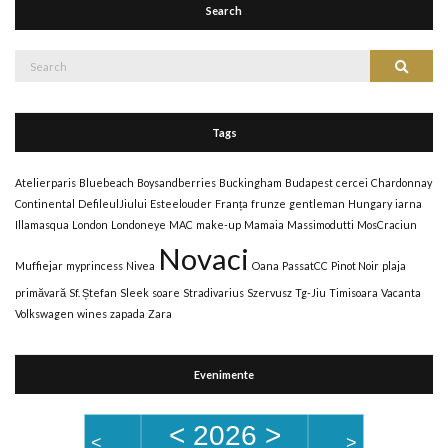
Search
Tags
Atelierparis
Bluebeach
Boysandberries
Buckingham
Budapest
cercei
Chardonnay
Continental
DefileulJiului
Esteelouder
Franța
frunze
gentleman
Hungary
iarna
Illamasqua
London
Londoneye
MAC
make-up
Mamaia
Massimodutti
MosCraciun
Novaci
Muffiejar
myprincess
Nivea
Oana
PassatCC
Pinot Noir
plaja
primăvară
Sf. Ștefan
Sleek
soare
Stradivarius
Szervusz
Tg-Jiu
Timisoara
Vacanta
Volkswagen
wines
zapada
Zara
Evenimente
<
2026
>
<
>