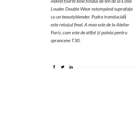
îndind foarte bine fondul de ten de la Estee
Louder Double Wear estompând suprafaț
a
cu un beautyblender. Pudra translucidă
este retușul final. A mea este de la Atelier
Paris, cum este de altfel și paleta pentru
sprancene T30.