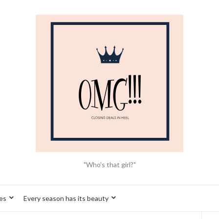
"Who's that girl?"
es
Every season has its beauty