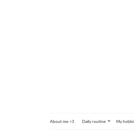
About me <3
Daily routine
My hobbi