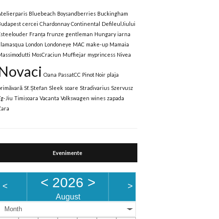
Atelierparis
Bluebeach
Boysandberries
Buckingham
Budapest
cercei
Chardonnay
Continental
DefileulJiului
Esteelouder
Franța
frunze
gentleman
Hungary
iarna
Illamasqua
London
Londoneye
MAC
make-up
Mamaia
Massimodutti
MosCraciun
Muffiejar
myprincess
Nivea
Novaci
Oana
PassatCC
Pinot Noir
plaja
primăvară
Sf. Ștefan
Sleek
soare
Stradivarius
Szervusz
Tg-Jiu
Timisoara
Vacanta
Volkswagen
wines
zapada
Zara
Evenimente
<
2026
>
<
>
August
Month