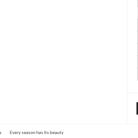
s
Every season has its beauty