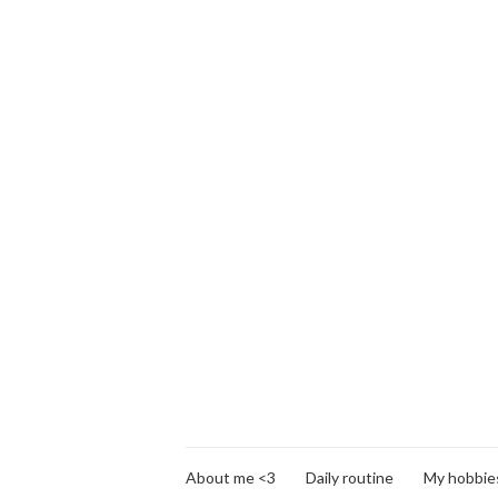
About me <3
Daily routine
My hobbie