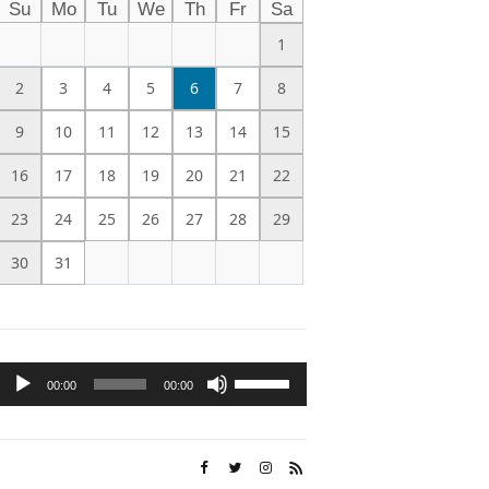
Su
Mo
Tu
We
Th
Fr
Sa
1
2
3
4
5
6
7
8
9
10
11
12
13
14
15
16
17
18
19
20
21
22
23
24
25
26
27
28
29
30
31
Audio
Use
00:00
00:00
Player
Up/Down
Arrow
keys
to
increase