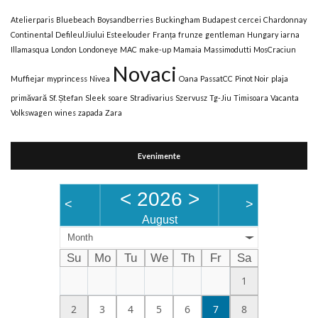
Atelierparis
Bluebeach
Boysandberries
Buckingham
Budapest
cercei
Chardonnay
Continental
DefileulJiului
Esteelouder
Franța
frunze
gentleman
Hungary
iarna
Illamasqua
London
Londoneye
MAC
make-up
Mamaia
Massimodutti
MosCraciun
Novaci
Muffiejar
myprincess
Nivea
Oana
PassatCC
Pinot Noir
plaja
primăvară
Sf. Ștefan
Sleek
soare
Stradivarius
Szervusz
Tg-Jiu
Timisoara
Vacanta
Volkswagen
wines
zapada
Zara
Evenimente
<
2026
>
<
>
August
Month
Su
Mo
Tu
We
Th
Fr
Sa
1
2
3
4
5
6
7
8