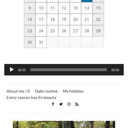
9
10
11
12
13
14
15
16
17
18
19
20
21
22
23
24
25
26
27
28
29
30
31
Audio
00:00
00:00
Player
About me <3
Daily routine
My hobbies
Every season has its beauty