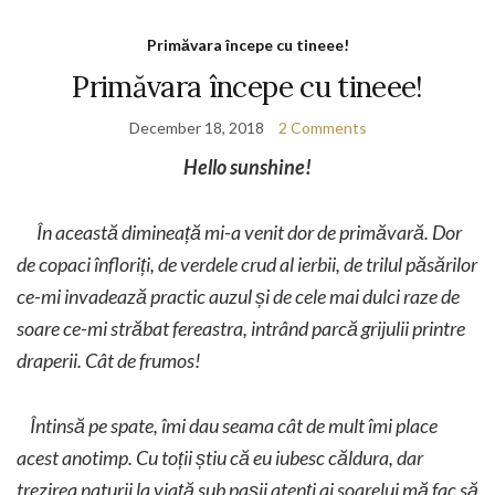
Primăvara începe cu tineee!
Primăvara începe cu tineee!
December 18, 2018
2 Comments
Hello sunshine!
În această dimineață mi-a venit dor de primăvară. Dor
de copaci înfloriți, de verdele crud al ierbii, de trilul păsărilor
ce-mi invadează practic auzul și de cele mai dulci raze de
soare ce-mi străbat fereastra, intrând parcă grijulii printre
draperii. Cât de frumos!
Întinsă pe spate, îmi dau seama cât de mult îmi place
acest anotimp. Cu toții știu că eu iubesc căldura, dar
trezirea naturii la viață sub pașii atenți ai soarelui mă fac să