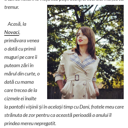
tremur.
Acasă, la
Novaci
,
primăvara venea
o dată cu primii
muguri pe care îi
puteam zări în
mărul din curte, o
dată cu mama
care trecea de la
cizmele ei înalte
la pantofii vișinii și în același timp cu Dani, fratele meu care
strănuta de zor pentru ca această perioadă a anului îl
prindea mereu nepregatit.