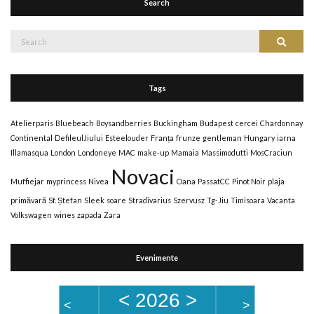
Search
Tags
Atelierparis
Bluebeach
Boysandberries
Buckingham
Budapest
cercei
Chardonnay
Continental
DefileulJiului
Esteelouder
Franța
frunze
gentleman
Hungary
iarna
Illamasqua
London
Londoneye
MAC
make-up
Mamaia
Massimodutti
MosCraciun
Novaci
Muffiejar
myprincess
Nivea
Oana
PassatCC
Pinot Noir
plaja
primăvară
Sf. Ștefan
Sleek
soare
Stradivarius
Szervusz
Tg-Jiu
Timisoara
Vacanta
Volkswagen
wines
zapada
Zara
Evenimente
<
2026
>
<
>