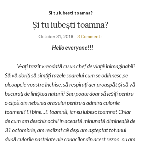
Si tu iubesti toamna?
Și tu iubești toamna?
October 31, 2018
3 Comments
Hello everyone!!!
V-ați trezit vreodată cu un chef de viață inimaginabil?
Să vă doriți să simțiți razele soarelui cum se odihnesc pe
pleoapele voastre închise, să respirați aer proaspăt și să vă
bucurați de liniștea naturii? Sau poate doar să ieșiți pentru
o clipă din nebunia orașului pentru a admira culorile
toameni?
Ei bine…E toamnă, iar eu iubesc toamna! Chiar
de cum am deschis ochii în această minunată dimineață de
31 octombrie, am realizat că deși am așteptat tot anul
după culorile pastelate ale copacilor din acest sezon, nu am