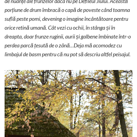
de nuanțe ale frunzelor daca nu pe Defileul Jiului. Această
porțiune de drum îmbracă o capă de poveste când toamna
suflă peste pomi, devening o imagine încântătoare pentru
orice retină umană. Cât vezi cu ochii, în stânga și în
dreapta, doar frunze ruginii, aurii și galbene îmbinate într-o
perdea parcă țesută de o zână…Deja mă acomodez cu
limbajul de basm pentru că nu pot să descriu altfel peisajul.