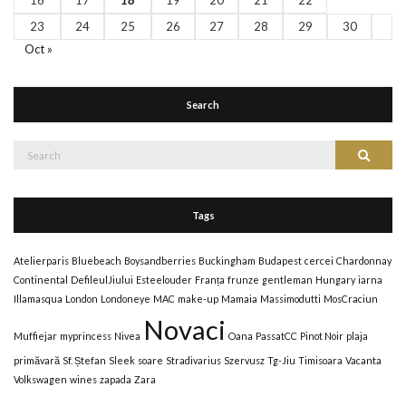
23
24
25
26
27
28
29
30
Oct »
Search
Tags
Atelierparis
Bluebeach
Boysandberries
Buckingham
Budapest
cercei
Chardonnay
Continental
DefileulJiului
Esteelouder
Franța
frunze
gentleman
Hungary
iarna
Illamasqua
London
Londoneye
MAC
make-up
Mamaia
Massimodutti
MosCraciun
Novaci
Muffiejar
myprincess
Nivea
Oana
PassatCC
Pinot Noir
plaja
primăvară
Sf. Ștefan
Sleek
soare
Stradivarius
Szervusz
Tg-Jiu
Timisoara
Vacanta
Volkswagen
wines
zapada
Zara