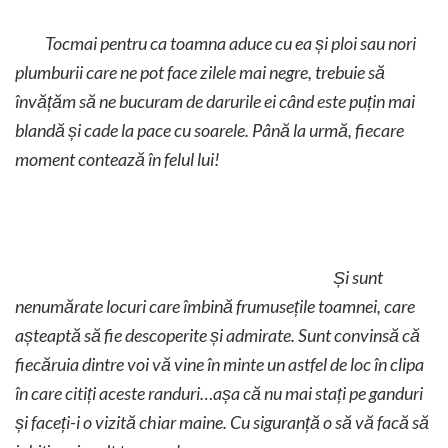
Tocmai pentru ca toamna aduce cu ea și ploi sau nori
plumburii care ne pot face zilele mai negre, trebuie să
învățăm să ne bucuram de darurile ei când este puțin mai
blandă și cade la pace cu soarele. Până la urmă, fiecare
moment contează în felul lui!
Și sunt
nenumărate locuri care îmbină frumusețile toamnei, care
așteaptă să fie descoperite și admirate. Sunt convinsă că
fiecăruia dintre voi vă vine în minte un astfel de loc în clipa
în care citiți aceste randuri…așa că nu mai stați pe ganduri
și faceți-i o vizită chiar maine. Cu siguranță o să vă facă să