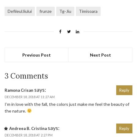
DefileulJiului
frunze
Tg-Jiu
Timisoara
Previous Post
Next Post
3 Comments
says:
Ramona Crisan
Reply
DECEMBER 18, 2018 AT 11:27 AM
I’m in love with the fall, the colors just make me feel the beauty of
the nature.
says:
Andreea B. Cristina
Reply
DECEMBER 18, 2018 AT 2:27 PM