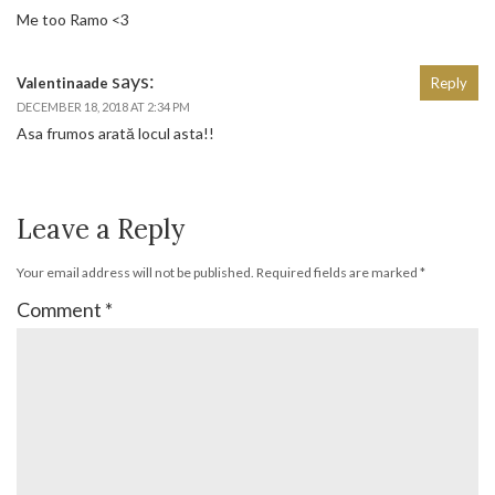
Me too Ramo <3
says:
Valentinaade
Reply
DECEMBER 18, 2018 AT 2:34 PM
Asa frumos arată locul asta!!
Leave a Reply
Your email address will not be published.
Required fields are marked
*
Comment
*