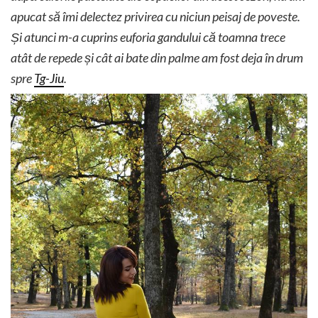
apucat să îmi delectez privirea cu niciun peisaj de poveste.
Și atunci m-a cuprins euforia gandului că toamna trece
atât de repede și cât ai bate din palme am fost deja în drum
spre
Tg-Jiu
.