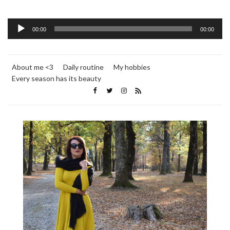
Audio
00:00
00:00
Player
About me <3
Daily routine
My hobbies
Every season has its beauty