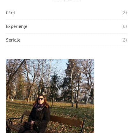
Cărți
(2)
Experiențe
(6)
Seriale
(2)