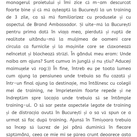
managerul proietului și îmi zice că m-am descurcat
foarte bine și că mă așteaptă la București la un training
de 3 zile, ca să mă familiarizez cu produsele și cu
aspectul de Brand Ambassador. Și uite-mă la București
pentru prima dată în viața mea, pierdută și ruptă de
realitate uitându-mă la mulțimea de oameni care
circula ca furnicile și la mașinile care se claxonează
neîncetat și blochează străzi. În gândul meu eram: Unde
naiba am ajuns? Sunt cumva in junglă și nu știu? Aduceți
maimuțele vă rog:)) În fine, întreb eu pe toata lumea
cum ajung la pensiunea unde trebuia sa fiu cazată și
într-un final ajung la destinație, ma întâlnesc cu colegii
mei de training, ne împrietenim foarte repede și ne
îndreptăm spre locația unde trebuia să se întâmple
training-ul. O să sar peste aspectele legate de training
și de distracția avută în București și o sa vă spun ce a
urmat să fac după training. Ajunsă în Timișoara trebuia
sa încep să lucrez de joi până duminică în fiecare
săptămână, ceea ce mie mi se părea crunt deoarece asta