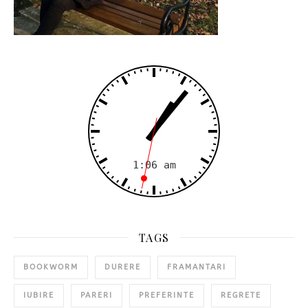
TAGS
BOOKWORM
DURERE
FRAMANTARI
IUBIRE
PARERI
PREFERINTE
REGRETE