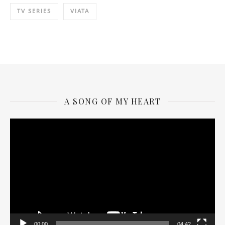
TV SERIES
VIATA
A SONG OF MY HEART
Video
Player
00:00
04:42