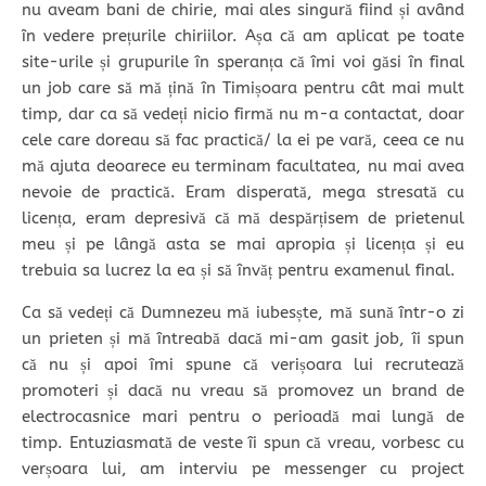
nu aveam bani de chirie, mai ales singură fiind și având
în vedere prețurile chiriilor. Așa că am aplicat pe toate
site-urile și grupurile în speranța că îmi voi găsi în final
un job care să mă țină în Timișoara pentru cât mai mult
timp, dar ca să vedeți nicio firmă nu m-a contactat, doar
cele care doreau să fac practică/ la ei pe vară, ceea ce nu
mă ajuta deoarece eu terminam facultatea, nu mai avea
nevoie de practică. Eram disperată, mega stresată cu
licența, eram depresivă că mă despărțisem de prietenul
meu și pe lângă asta se mai apropia și licența și eu
trebuia sa lucrez la ea și să învăț pentru examenul final.
Ca să vedeți că Dumnezeu mă iubesște, mă sună într-o zi
un prieten și mă întreabă dacă mi-am gasit job, îi spun
că nu și apoi îmi spune că verișoara lui recrutează
promoteri și dacă nu vreau să promovez un brand de
electrocasnice mari pentru o perioadă mai lungă de
timp. Entuziasmată de veste îi spun că vreau, vorbesc cu
verșoara lui, am interviu pe messenger cu project