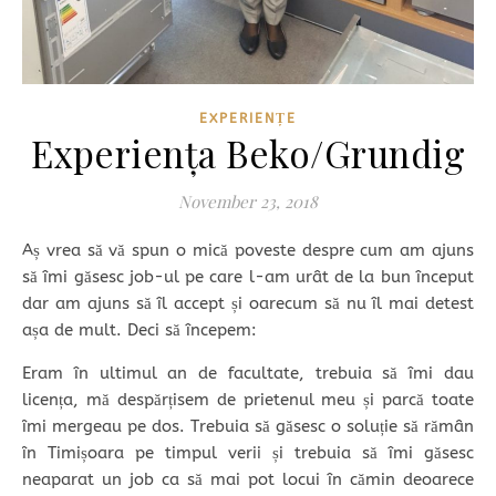
EXPERIENȚE
Experiența Beko/Grundig
November 23, 2018
Aș vrea să vă spun o mică poveste despre cum am ajuns
să îmi găsesc job-ul pe care l-am urât de la bun început
dar am ajuns să îl accept și oarecum să nu îl mai detest
așa de mult. Deci să începem:
Eram în ultimul an de facultate, trebuia să îmi dau
licența, mă despărțisem de prietenul meu și parcă toate
îmi mergeau pe dos. Trebuia să găsesc o soluție să rămân
în Timișoara pe timpul verii și trebuia să îmi găsesc
neaparat un job ca să mai pot locui în cămin deoarece