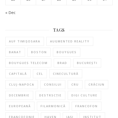
« Dec
TAGS
AUF TIMIȘOSARA
AUGMENTED REALITY
BANAT
BOSTON
BOUYGUES
BOUYGUES TELECOM
BRAD
BUCUREȘTI
CAPITALĂ
CEL
CINECULTURĂ
CLUJ-NAPOCA
CONSILUI
CRU
CRĂCIUN
DECEMBRIE
DESTRSCȚIE
DIGI CULTURE
EUROPEANĂ
FILARMONICĂ
FRANCOFON
FRANCOFONIE
HAVEN
IAȘI
INSTITUT