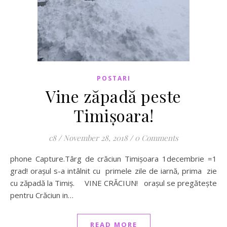
POSTARI
Vine zăpadă peste
Timișoara!
c8
/
November 28, 2018
/
0 Comments
phone Capture.Târg de crăciun Timișoara 1decembrie =1
grad! orașul s-a intâlnit cu primele zile de iarnă, prima zie
cu zăpadă la Timiș. VINE CRĂCIUN! orașul se pregătește
pentru Crăciun in…
READ MORE