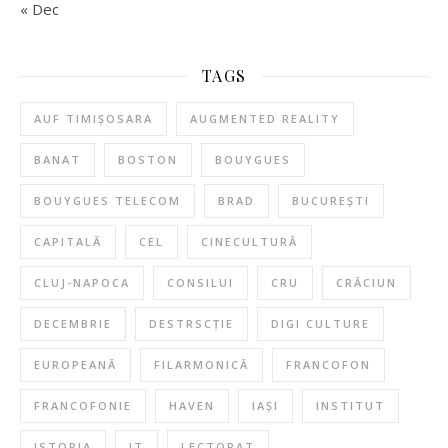
« Dec
TAGS
AUF TIMIȘOSARA
AUGMENTED REALITY
BANAT
BOSTON
BOUYGUES
BOUYGUES TELECOM
BRAD
BUCUREȘTI
CAPITALĂ
CEL
CINECULTURĂ
CLUJ-NAPOCA
CONSILUI
CRU
CRĂCIUN
DECEMBRIE
DESTRSCȚIE
DIGI CULTURE
EUROPEANĂ
FILARMONICĂ
FRANCOFON
FRANCOFONIE
HAVEN
IAȘI
INSTITUT
ISTORIA
IT
LECTORAT