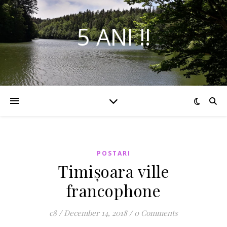
5 ANI !!
POSTARI
Timișoara ville
francophone
c8
/
December 14, 2018
/
0 Comments