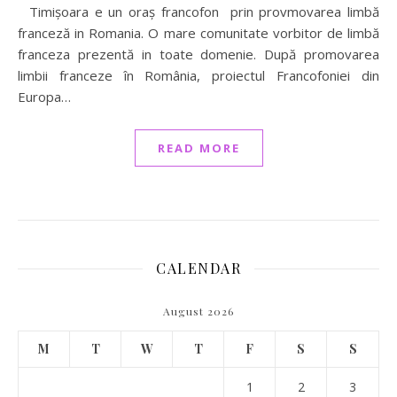
Timișoara e un oraș francofon prin provmovarea limbă
franceză in Romania. O mare comunitate vorbitor de limbă
franceza prezentă in toate domenie. După promovarea
limbii franceze în România, proiectul Francofoniei din
Europa…
READ MORE
CALENDAR
August 2026
M
T
W
T
F
S
S
1
2
3