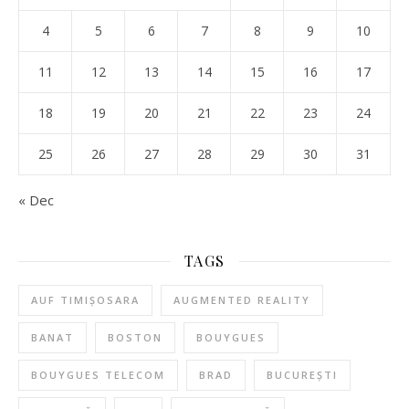
4
5
6
7
8
9
10
11
12
13
14
15
16
17
18
19
20
21
22
23
24
25
26
27
28
29
30
31
« Dec
TAGS
AUF TIMIȘOSARA
AUGMENTED REALITY
BANAT
BOSTON
BOUYGUES
BOUYGUES TELECOM
BRAD
BUCUREȘTI