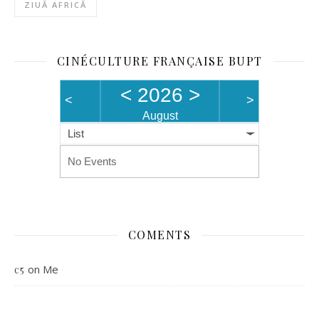
ZIUĂ AFRICĂ
CINÉCULTURE FRANÇAISE BUPT
<
2026
>
<
>
August
List
No Events
COMENTS
on
Me
c5