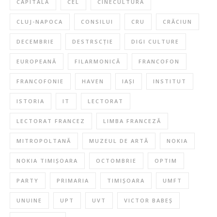
CAPITALĂ
CEL
CINECULTURĂ
CLUJ-NAPOCA
CONSILUI
CRU
CRĂCIUN
DECEMBRIE
DESTRSCȚIE
DIGI CULTURE
EUROPEANĂ
FILARMONICĂ
FRANCOFON
FRANCOFONIE
HAVEN
IAȘI
INSTITUT
ISTORIA
IT
LECTORAT
LECTORAT FRANCEZ
LIMBA FRANCEZĂ
MITROPOLTANĂ
MUZEUL DE ARTĂ
NOKIA
NOKIA TIMIȘOARA
OCTOMBRIE
OPTIM
PARTY
PRIMARIA
TIMIȘOARA
UMFT
UNUINE
UPT
UVT
VICTOR BABEȘ