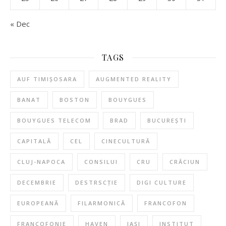
« Dec
TAGS
AUF TIMIȘOSARA
AUGMENTED REALITY
BANAT
BOSTON
BOUYGUES
BOUYGUES TELECOM
BRAD
BUCUREȘTI
CAPITALĂ
CEL
CINECULTURĂ
CLUJ-NAPOCA
CONSILUI
CRU
CRĂCIUN
DECEMBRIE
DESTRSCȚIE
DIGI CULTURE
EUROPEANĂ
FILARMONICĂ
FRANCOFON
FRANCOFONIE
HAVEN
IAȘI
INSTITUT