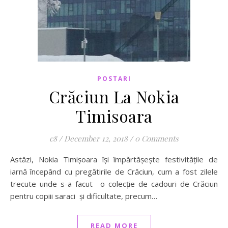
POSTARI
Crăciun La Nokia
Timisoara
c8
/
December 12, 2018
/
0 Comments
Astăzi, Nokia Timișoara își împărtășește festivitățile de
iarnă începând cu pregătirile de Crăciun, cum a fost zilele
trecute unde s-a facut o colecție de cadouri de Crăciun
pentru copiii saraci și dificultate, precum…
READ MORE