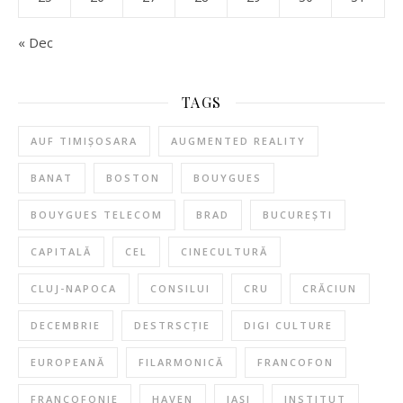
« Dec
TAGS
AUF TIMIȘOSARA
AUGMENTED REALITY
BANAT
BOSTON
BOUYGUES
BOUYGUES TELECOM
BRAD
BUCUREȘTI
CAPITALĂ
CEL
CINECULTURĂ
CLUJ-NAPOCA
CONSILUI
CRU
CRĂCIUN
DECEMBRIE
DESTRSCȚIE
DIGI CULTURE
EUROPEANĂ
FILARMONICĂ
FRANCOFON
FRANCOFONIE
HAVEN
IAȘI
INSTITUT