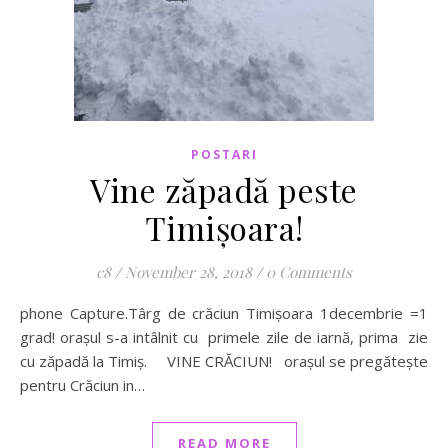
POSTARI
Vine zăpadă peste
Timișoara!
c8
/
November 28, 2018
/
0 Comments
phone Capture.Târg de crăciun Timișoara 1decembrie =1
grad! orașul s-a intâlnit cu primele zile de iarnă, prima zie
cu zăpadă la Timiș. VINE CRĂCIUN! orașul se pregătește
pentru Crăciun in…
READ MORE