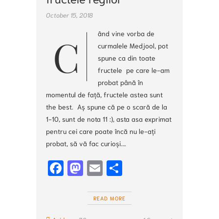
October 15, 2018
ând vine vorba de
C
curmalele Medjool, pot
spune ca din toate
fructele pe care le-am
probat până în
momentul de față, fructele astea sunt
the best. Aș spune că pe o scară de la
1-10, sunt de nota 11 :), asta asa exprimat
pentru cei care poate încă nu le-ați
probat, să vă fac curioși.…
Fa
M
E
S
ce
a
m
h
b
st
ai
ar
READ MORE
o
o
l
e