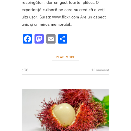
respingător , dar un gust foarte plăcut. O
experiență culinară pe care nu cred că o veți
uita ușor. Sursa: www.flickr.com Are un aspect
unic și un miros memorabil…
Fa
M
E
S
ce
a
m
h
b
st
ai
ar
READ MORE
o
o
l
e
c36
1 Comment
o
d
k
o
n
FRUCTE
EXOTIC