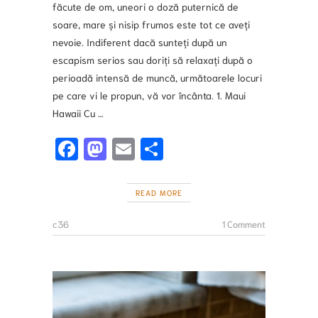
făcute de om, uneori o doză puternică de
soare, mare și nisip frumos este tot ce aveți
nevoie. Indiferent dacă sunteți după un
escapism serios sau doriți să relaxați după o
perioadă intensă de muncă, următoarele locuri
pe care vi le propun, vă vor încânta. 1. Maui
Hawaii Cu …
Fa
M
E
S
ce
a
m
h
b
st
ai
ar
READ MORE
o
o
l
e
c36
1 Comment
o
d
k
o
n
RETETE
CU
FRUCTE