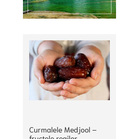
FRUCTE
EXOTICE
ENERGIE
NATURALĂ
,
FRUCTUL
REGILOR
,
INDULCITO
NATURAL
Curmalele Medjool –
fructele regilor