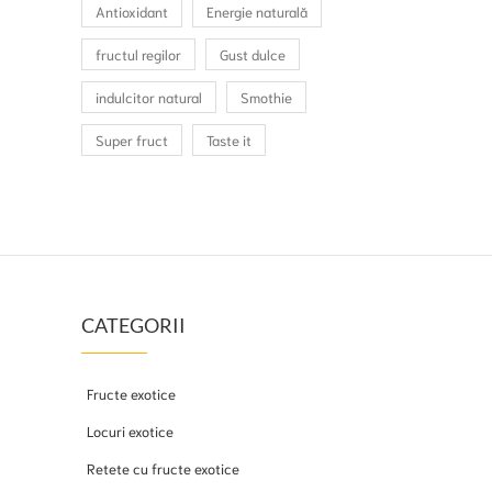
Antioxidant
Energie naturală
fructul regilor
Gust dulce
indulcitor natural
Smothie
Super fruct
Taste it
CATEGORII
Fructe exotice
Locuri exotice
Retete cu fructe exotice