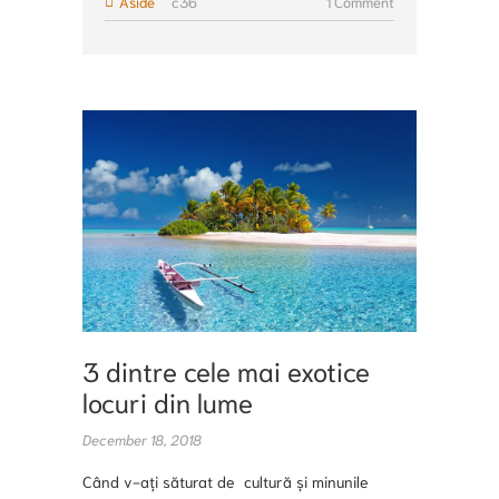
Aside
c36
1 Comment
o
d
k
o
n
LOCURI
EXOTIC
3 dintre cele mai exotice
locuri din lume
December 18, 2018
Când v-ați săturat de cultură și minunile