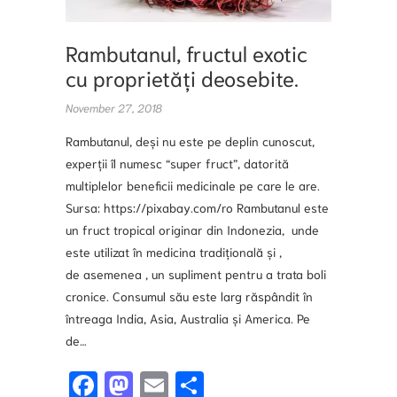
Rambutanul, fructul exotic
cu proprietăți deosebite.
November 27, 2018
Rambutanul, deși nu este pe deplin cunoscut,
experții îl numesc “super fruct”, datorită
multiplelor beneficii medicinale pe care le are.
Sursa: https://pixabay.com/ro Rambutanul este
un fruct tropical originar din Indonezia, unde
este utilizat în medicina tradițională și ,
de asemenea , un supliment pentru a trata boli
cronice. Consumul său este larg răspândit în
întreaga India, Asia, Australia și America. Pe
de…
Fa
M
E
S