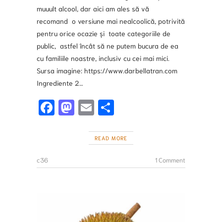
muuult alcool, dar aici am ales să vă
recomand o versiune mai nealcoolică, potrivită
pentru orice ocazie și toate categoriile de
public, astfel încât să ne putem bucura de ea
cu familiile noastre, inclusiv cu cei mai mici.
Sursa imagine: https://www.darbellatran.com
Ingrediente 2…
Fa
M
E
S
ce
a
m
h
b
st
ai
ar
READ MORE
o
o
l
e
c36
1 Comment
o
d
k
o
n
FRUCTE
EXOTIC