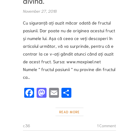
divină.
November 27, 2018
Cu siguranță ați auzit măcar odată de fructul
pasiunii. Dar poate nu de originea acestui fruct
și numele lui. Așa că ceea ce veți descoperi în
articolul următor, vă va surprinde, pentru că e
contrar Ia ce v-ați gândit atunci când ați auzit
de acest fruct. Sursa: www.maxpixel.net
Numele ” fructul pasiunii ” nu provine din fructul
ca…
Fa
M
E
S
ce
a
m
h
b
st
ai
ar
READ MORE
o
o
l
e
c36
1 Comment
o
d