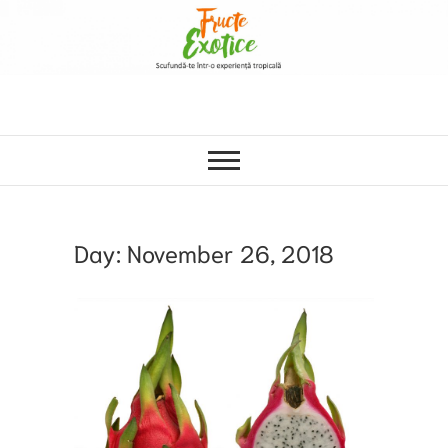
Day:
November 26, 2018
FRUCTE
EXOTIC
ANTIOX
,
SUPER
FRUCT