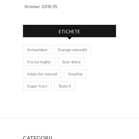
October 2018
(1)
ETICHETE
Antioxidant
Energie naturală
fructul regilor
Gust dulce
indulcitor natural
Smothie
Super fruct
Taste it
CATEGORII