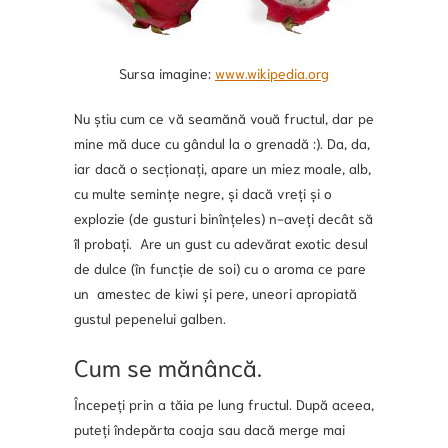
Sursa imagine:
www.wikipedia.org
Nu știu cum ce vă seamănă vouă fructul, dar pe
mine mă duce cu gândul la o grenadă :). Da, da,
iar dacă o secționați, apare un miez moale, alb,
cu multe semințe negre, și dacă vreți și o
explozie (de gusturi binînțeles) n-aveți decât să
îl probați. Are un gust cu adevărat exotic desul
de dulce (în funcție de soi) cu o aroma ce pare
un amestec de kiwi și pere, uneori apropiată
gustul pepenelui galben.
Cum se mănâncă.
Începeți prin a tăia pe lung fructul. După aceea,
puteți îndepărta coaja sau dacă merge mai