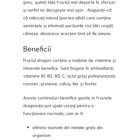
greu, puteți tăia fructul mai departe în sferturi
și astfel se decojește mai ușor. Asigurați-vă
că mâncați miezul (partea albă) care conține
semințele și eliminați porțiunile roz (din coajă)
rămase, deoarece acestea tind să fie amare.
Beneficii
Fructul dragon conține o mulțime de vitamine și
minerale benefice. Sunt bogate în antioxidanți,
vitamine B1, B2, B3, C, acizi grași polinesaturați,
caroten, proteine, calciu, fier și fosfor.
Aceste continuturi benefice gasite in fructele
dragonului pot ajuta corpul pentru o
funcționare normala, cum ar fi:
elimina toxinele din metale grele din
organism