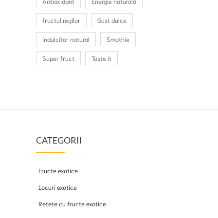
Antioxidant
Energie naturală
fructul regilor
Gust dulce
indulcitor natural
Smothie
Super fruct
Taste it
CATEGORII
Fructe exotice
Locuri exotice
Retete cu fructe exotice