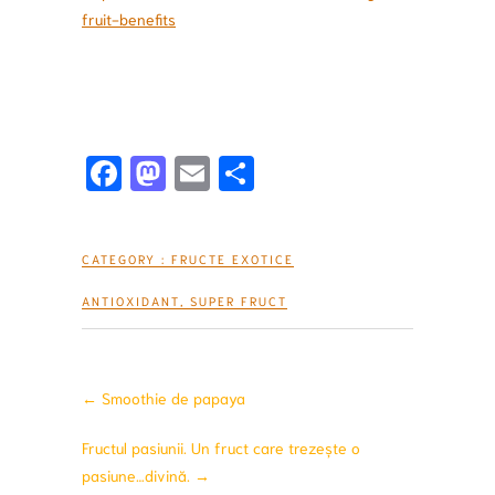
fruit-benefits
Fa
M
E
S
ce
a
m
h
b
st
ai
ar
CATEGORY :
FRUCTE EXOTICE
o
o
l
e
o
d
ANTIOXIDANT
,
SUPER FRUCT
k
o
n
←
Smoothie de papaya
Fructul pasiunii. Un fruct care trezește o
pasiune…divină.
→