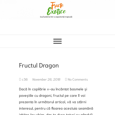
Fructul Dragon
c36
November 26, 2018
No Comments
Dacă în copilărie v-au încântat basmele și
poveștile cu dragoni, fructul pe care îl voi
prezenta în următorul articol, vă va stârni
interesul, pentru că floarea acestuia seamănă
izbitor (nu chiar, dar te duce totuși cu gândul)